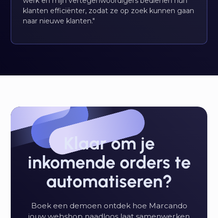
werk en mijn vertegenwoordigers bedienen hun
klanten efficiënter, zodat ze op zoek kunnen gaan
naar nieuwe klanten."
Klaar om je
inkomende orders te
automatiseren?
Binnendienst
Vertegenwoordiger
Eindklant
Boek een demoen ontdek hoe Marcando
Marcando automatiseert administratieve taken
De vertegenwoordigersmodule van Marcando
Via ons selfserviceplatform kunnen klanten
jouw webshop naadloos laat samenwerken